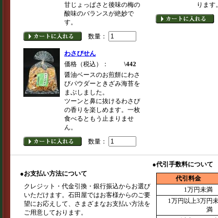
甘じょっぱさと後味の梅の
ります
酸味のバランスが絶妙で
す。
数量：
わさびせん
価格（税込）：
\442
醤油ベースのお煎餅にわさ
びパウダーときざみ海苔を
まぶしました。
ツーンと鼻に抜けるわさび
の香りを楽しめます。一枚
食べるともう止まりませ
ん。
数量：
●
代引手数料について
●
お支払い方法について
代引料金
クレジット・代金引換・銀行振込からお選び
1万円未
いただけます。石田屋ではお客様からのご要
1万円以上3万円
望にお応えして、さまざまなお支払い方法を
ご用意しております。