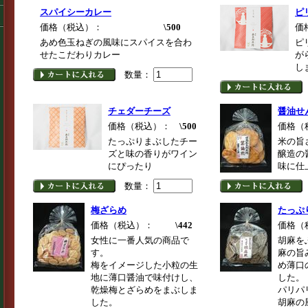
スパイシーカレー
ピ
価格（税込）：
\500
価
あめ色玉ねぎの風味にスパイスを合わ
ピ
せたこだわりカレー
が
し
数量：
チェダーチーズ
醤油せ
価格（税込）：
\500
価格（
たっぷりまぶしたチー
米の旨
ズと味の香りがワイン
醸造の
にぴったり
味に仕
数量：
梅ざらめ
たっぷ
価格（税込）：
\442
価格（
女性に一番人気の商品で
胡麻を
す。
麻の旨
梅をイメージした小粒の生
め薄口
地に薄口醤油で味付けし、
した。
乾燥梅とざらめをまぶしま
パリパ
した。
胡麻の