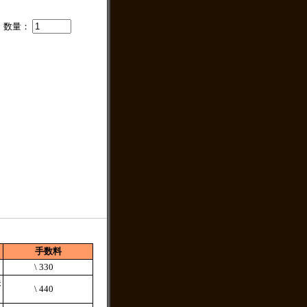
。
数量：
手数料
満
\ 330
未
\ 440
満