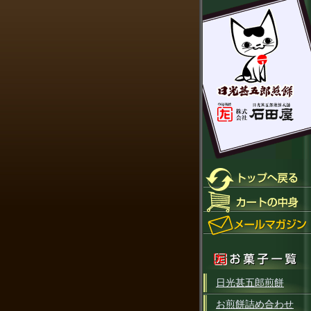
日光甚五郎煎餅
お煎餅詰め合わせ