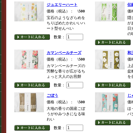
ジュエリーハート
伝
価格（税込）：
\500
価
宝石のようなざらめを
隠
ちりばめたかわいいハ
が
ート型せんべい
日
の
数量：
カマンベールチーズ
和
価格（税込）：
\500
価
カマンベールチーズの
上
芳酵な香りが広がるち
盆
ょっと大人のお煎餅
を
数量：
ごぼう
じ
価格（税込）：
\500
価
大地の香りの国産ごぼ
ほ
うがやみつきになる味
バ
わい
数量：