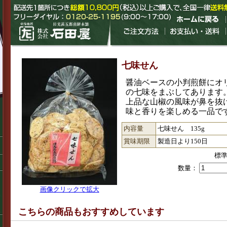
七味せん
醤油ベースの小判煎餅にオ
の七味をまぶしてあります
上品な山椒の風味が鼻を抜
味と香りを楽しめる一品で
内容量
七味せん 135g
賞味期限
製造日より150日
標
数量：
画像クリックで拡大
こちらの商品もおすすめしています