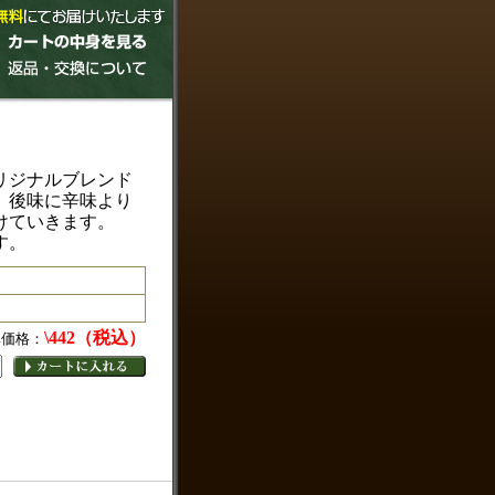
リジナルブレンド
。後味に辛味より
けていきます。
す。
\442（税込）
準価格：