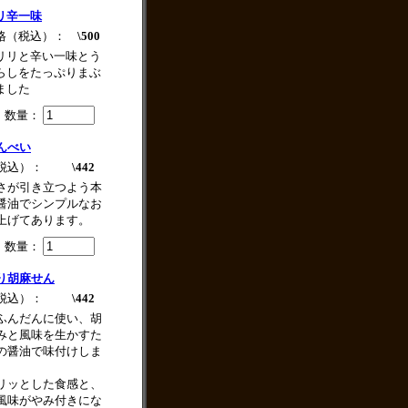
リ辛一味
格（税込）：
\500
リリと辛い一味とう
らしをたっぷりまぶ
ました
数量：
んべい
税込）：
\442
さが引き立つよう本
醤油でシンプルなお
上げてあります。
数量：
り胡麻せん
税込）：
\442
ふんだんに使い、胡
みと風味を生かすた
の醤油で味付けしま
リッとした食感と、
風味がやみ付きにな