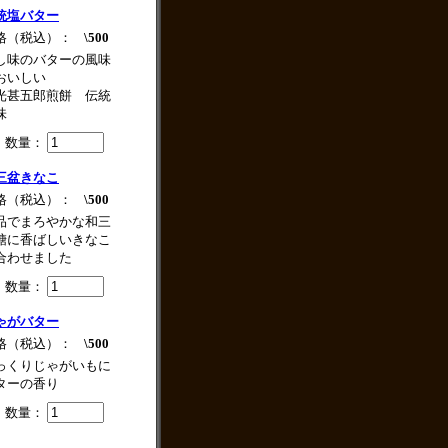
統塩バター
格（税込）：
\500
し味のバターの風味
おいしい
光甚五郎煎餅 伝統
味
数量：
三盆きなこ
格（税込）：
\500
品でまろやかな和三
糖に香ばしいきなこ
合わせました
数量：
ゃがバター
格（税込）：
\500
っくりじゃがいもに
ターの香り
数量：